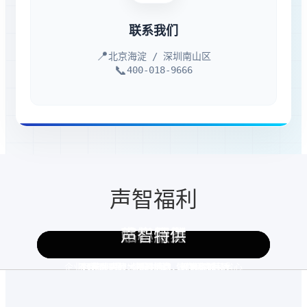
联系我们
📍
北京海淀 / 深圳南山区
📞
400-018-9666
声智福利
健康福利
舌尖福利
玩个痛快
悠长假期
贴心服务
声智特供
企业打车：因公出行不垫费，报销省时又省心
五险加一金：健全制度，做你坚实后盾
零食不限量：能量补给，让你满血复活
团队顶尖：大牛遍地有，天天在成长
花式团建：精彩活动，惊喜不断
带薪病假：安心休息，无需烦忧
生活服务：银行业务上门享，服务更好更安全
年度有体检：免费体检，为健康保驾护航
节庆有惊喜：暖心礼包，送你满满感动
发展无限：行业平台大，未来由你定
年度旅游：天涯海角，说走就走
带薪年假：带薪年假，应有尽有